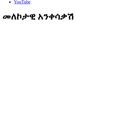
YouTube
መለኮታዊ አንቀሳቃሽ