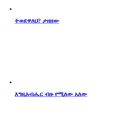
ትወደዋለህ? ታዘዘው
እግዚአብሔር ብዙ የሚለው አለው