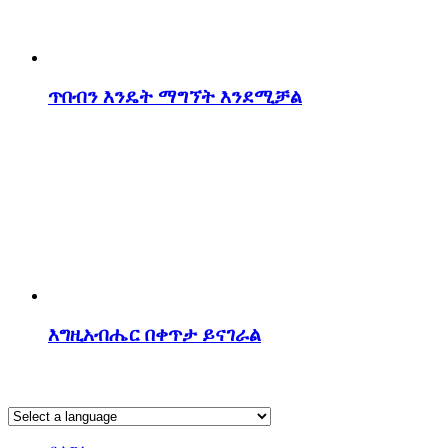
ጥበብን እንዴት ማግኘት እንደሚቻል
እግዚአብሔር በቀጥታ ይናገራል