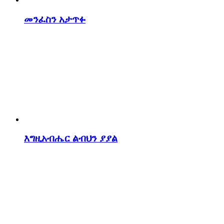
መንፈስን አታጥፉ
እግዚአብሔር ልብህን ያያል