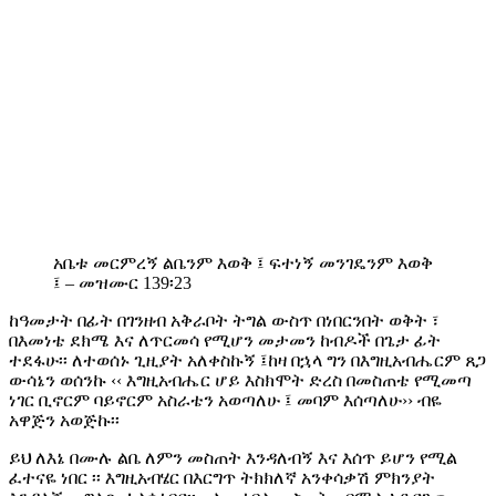
አቤቱ መርምረኝ ልቤንም እወቅ ፤ ፍተነኝ መንገዴንም እወቅ
፤ – መዝሙር 139፡23
ከዓመታት በፊት በገንዘብ አቅራቦት ትግል ውስጥ በነበርንበት ወቅት ፣
በእመነቴ ደክሜ እና ለጥርመሳ የሚሆን መታመን ከብዶች በጌታ ፊት
ተደፋሁ፡፡ ለተወሰኑ ጊዚያት አለቀስኩኝ ፤ከዛ በኋላ ግን በእግዚአብሔርም ጸጋ
ውሳኔን ወሰንኩ ‹‹ እግዚአብሔር ሆይ እስክሞት ድረስ በመስጠቴ የሚመጣ
ነገር ቢኖርም ባይኖርም አስራቴን አወጣለሁ ፤ መባም እሰጣለሁ›› ብዬ
አዋጅን አወጅኩ፡፡
ይህ ለእኔ በሙሉ ልቤ ለምን መስጠት እንዳለብኝ እና እሰጥ ይሆን የሚል
ፈተናዬ ነበር ፡፡ እግዚአብሄር በእርግጥ ትክክለኛ አንቀሳቃሽ ምክንያት