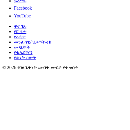
ይለግሱ
Facebook
YouTube
ዋና ገጽ
የቪዲዮ
የኦዲዮ
መንፈሳዊ/ ህይወት-ነክ
መጻህፍት
የቴሌቨዥን
የድነት ፀሎት
© 2026 የባለቤትነት መብት መብቶ የተጠበቀ