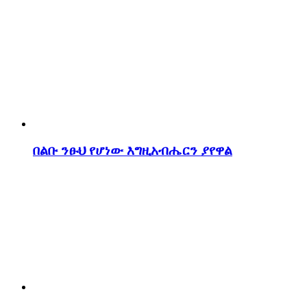
በልቡ ንፁህ የሆነው እግዚአብሔርን ያየዋል