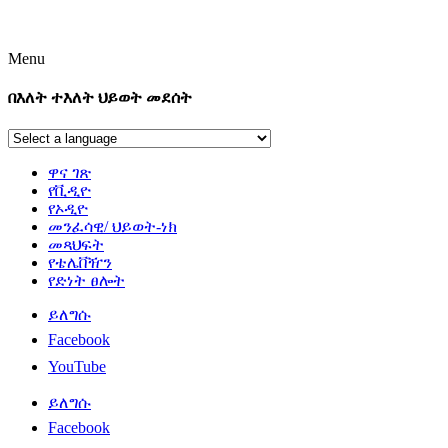
Menu
በእለት ተእለት ህይወት መደሰት
ዋና ገጽ
የቪዲዮ
የኦዲዮ
መንፈሳዊ/ ህይወት-ነክ
መጻህፍት
የቴሌቨዥን
የድነት ፀሎት
ይለግሱ
Facebook
YouTube
ይለግሱ
Facebook