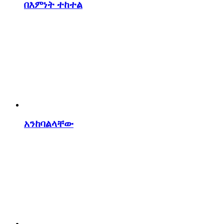
በእምነት ተከተል
አንከባልላቸው