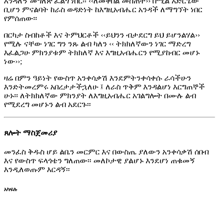
እንዳለኝ መግለጽ ፈልጎ ነበር፡፡ ‹‹ለመቀበል መስጠት›› በሚል አድርጌው
ቢሆን ምናልባት ከራስ ወዳድነት ከእግዚአብሔር አንዳች ለማግኘት ነበር
የምሰጠው፡፡
በርካታ ስብከቶች እና ትምህርቶች ‹‹ይህንን ብታደርግ ይህ ይሆንልሃል››
የሚሉ ናቸው ነገር ግን ንጹ ልብ ካለን ‹‹ ትክክለኛውን ነገር ማድረግ
እፈልጋሁ ምክንያቱም ትክክለኛ እና እግዚአብሔርን የሚያከብር መሆኑ
ነው››;
ዛሬ በምን ዓይነት የውስጥ አንቀሳቃሽ እንደምትንቀሳቀሱ ራሳችሁን
እንድትመረምሩ አበረታታችኋለሁ ፤ ለራስ ጥቅም እንዳልሆነ እርግጠኞች
ሁኑ፡፡ ለትክክለኛው ምክንያት ለእግዚአብሔር አገልግሎት በሙሉ ልብ
የሚደረግ መሆኑን ልብ አደርጉ፡፡
ጸሎት ማስጀመሪያ
መንፈስ ቅዱስ ሆይ ልቤን መርምር እና በውስጤ ያለውን አንቀሳቃሽ ሰበብ
እና የውስጥ ፍላጎቴን ግለጠው፡፡ መለኮታዊ ያልሆኑ እንደሆነ ጠቁመኝ
እንዲለወጡም እርዳኝ፡፡
አካፍሉ