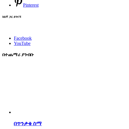
Pinterest
ከእኛ ጋር ይገናኙ
Facebook
YouTube
በተጨማሪ ያንብቡ
በጥንቃቄ ስማ