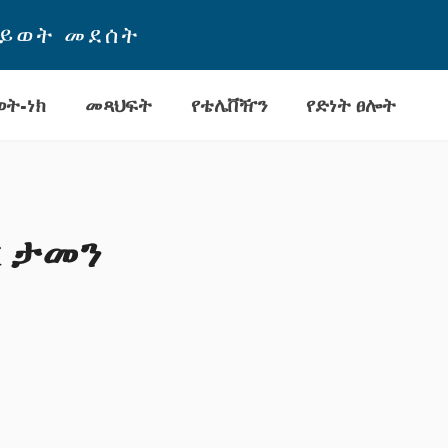
ህይወት መደሰት
ት-ነክ
መጻህፍት
የቴሌቨዥን
የድነት ፀሎት
 ታመን