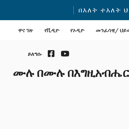
በእለት ተእለት 
ዋና ገጽ
የቪዲዮ
የኦዲዮ
መንፈሳዊ/ ህይወ
Facebook
YouTube
ይለግሱ
ሙሉ በሙሉ በእግዚአብሔር