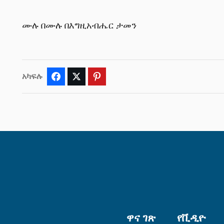
ሙሉ በሙሉ በእግዚአብሔር ታመን
አካፍሉ
Facebook
Twitter
Pinterest
ዋና ገጽ
የቪዲዮ