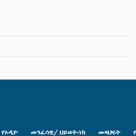
የኦዲዮ
መንፈሳዊ/ ህይወት-ነክ
መጻህፍት