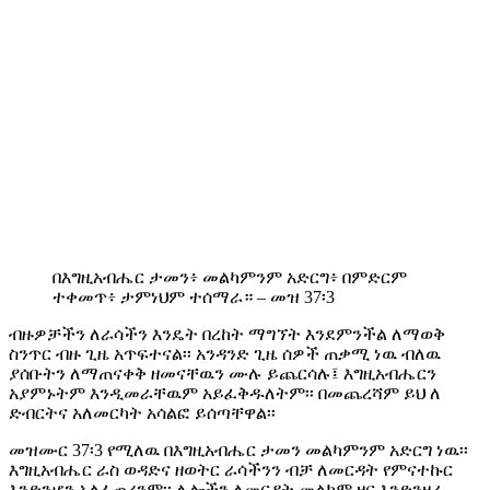
በእግዚአብሔር ታመን፥ መልካምንም አድርግ፥ በምድርም
ተቀመጥ፥ ታምነህም ተሰማራ። – መዝ 37፡3
ብዙዎቻችን ለራሳችን እንዴት በረከት ማግኘት እንደምንችል ለማወቅ
ስንጥር ብዙ ጊዜ አጥፍተናል፡፡ አንዳንድ ጊዜ ሰዎች ጠቃሚ ነዉ ብለዉ
ያሰቡትን ለማጠናቀቅ ዘመናቸዉን ሙሉ ይጨርሳሉ፤ እግዚአብሔርን
አያምኑትም እንዲመራቸዉም አይፈቅዱለትም፡፡ በመጨረሻም ይህ ለ
ድብርትና አለመርካት አሳልፎ ይሰጣቸዋል፡፡
መዝሙር 37፡3 የሚለዉ በእግዚአብሔር ታመን መልካምንም አድርግ ነዉ፡፡
እግዚአብሔር ራስ ወዳድና ዘወትር ራሳችንን ብቻ ለመርዳት የምናተኩር
እንድንሆን አልፈጠረንም፡፡ ሌሎችን ለመርዳት መልካም ዘር እንድንዘራ