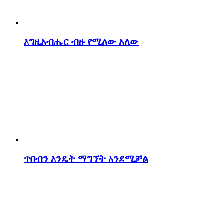
እግዚአብሔር ብዙ የሚለው አለው
ጥበብን እንዴት ማግኘት እንደሚቻል