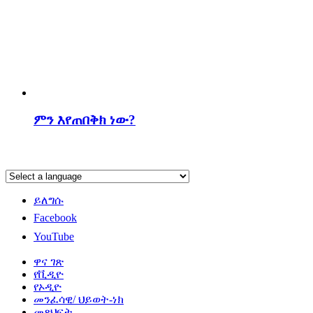
ምን እየጠበቅክ ነው?
ይለግሱ
Facebook
YouTube
ዋና ገጽ
የቪዲዮ
የኦዲዮ
መንፈሳዊ/ ህይወት-ነክ
መጻህፍት