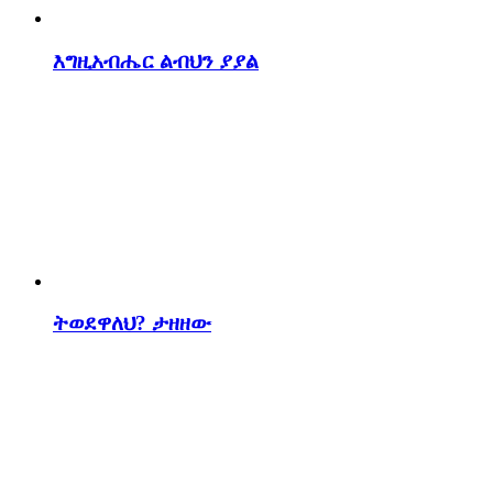
እግዚአብሔር ልብህን ያያል
ትወደዋለህ? ታዘዘው