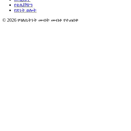
የቴሌቨዥን
የድነት ፀሎት
© 2026 የባለቤትነት መብት መብቶ የተጠበቀ