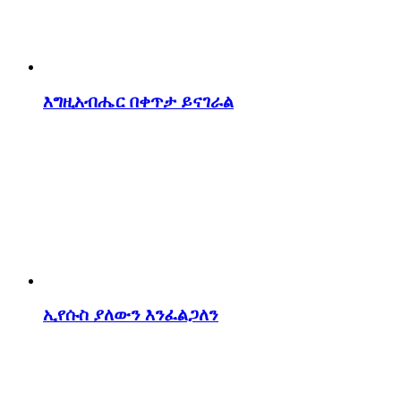
እግዚአብሔር በቀጥታ ይናገራል
ኢየሱስ ያለውን እንፈልጋለን