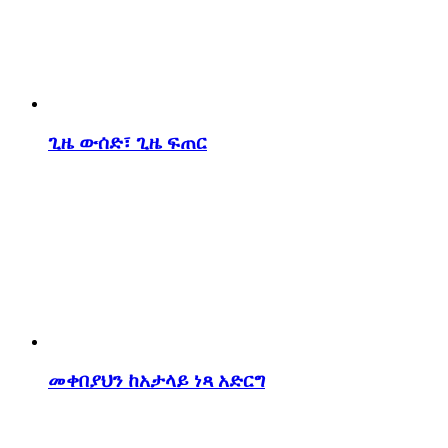
ጊዜ ውሰድ፣ ጊዜ ፍጠር
መቀበያህን ከአታላይ ነጻ አድርግ