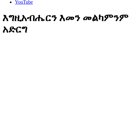
YouTube
እግዚአብሔርን እመን መልካምንም
አድርግ