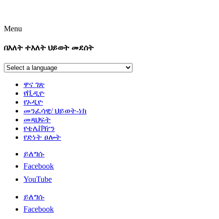
Menu
በእለት ተእለት ህይወት መደሰት
ዋና ገጽ
የቪዲዮ
የኦዲዮ
መንፈሳዊ/ ህይወት-ነክ
መጻህፍት
የቴሌቨዥን
የድነት ፀሎት
ይለግሱ
Facebook
YouTube
ይለግሱ
Facebook