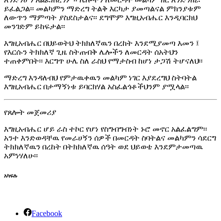
ይፈልጋል፡፡ መልካምን ማድረግ ትልቅ እርካታ ያመጣልናል ምክንያቱም
ለውጥን ማምጣት ያስደስታልና፡፡ ደግሞም እግዚአብሔር እንዲባርክህ
መንገድም ይከፍታል፡፡
እግዚአብሔር በህይወትህ ትክክለኛዉን በረከት እንደሚያመጣ እመን ፤
የእርሱን ትክክለኛ ጊዜ ስትጠብቅ ሌሎችን ለመርዳት ሰአትህን
ተጠቀምበት፡፡ እርግጥ ሁሌ ስለ ራስህ የማታስብ ከሆነ ታጋሽ ትሆናለህ፡፡
ማድረግ እንዳለብህ የምታዉቀዉን መልካም ነገር እያደረግህ ስትባትል
እግዚአብሔር በታማኝነቱ ይባርክሃል አስፈልጎቶችህንም ያሟላል፡፡
የጸሎት መጀመሪያ
እግዚአብሔር ሆይ ራስ ተኮር የሆነ የስግብግብነት ኑሮ መኖር አልፈልግም፡፡
አንተ እንድወዳቸዉ የመራሀኝን ሰዎች በመርዳት ስባትልና መልካምን ሳደርግ
ትክክለኛዉን በረከት በትክክለኛዉ ሰዓት ወደ ህይወቴ እንደምታመጣዉ
አምነሃለሁ፡፡
አካፍሉ
Facebook