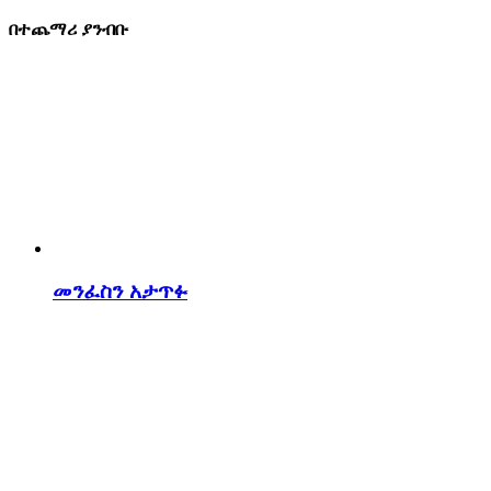
በተጨማሪ ያንብቡ
መንፈስን አታጥፉ