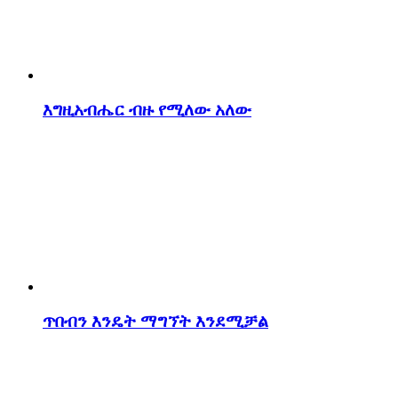
እግዚአብሔር ብዙ የሚለው አለው
ጥበብን እንዴት ማግኘት እንደሚቻል