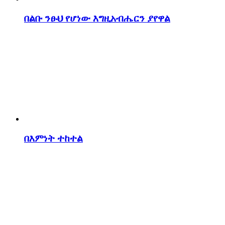
በልቡ ንፁህ የሆነው እግዚአብሔርን ያየዋል
በእምነት ተከተል