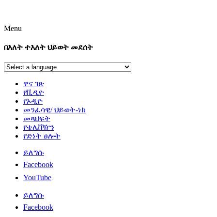
Menu
በእለት ተእለት ህይወት መደሰት
ዋና ገጽ
የቪዲዮ
የኦዲዮ
መንፈሳዊ/ ህይወት-ነክ
መጻህፍት
የቴሌቨዥን
የድነት ፀሎት
ይለግሱ
Facebook
YouTube
ይለግሱ
Facebook