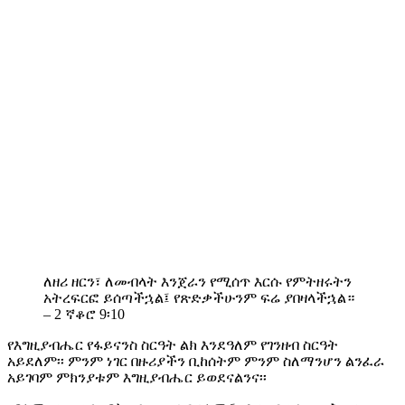
ለዘሪ ዘርን፣ ለመብላት እንጀራን የሚሰጥ እርሱ የምትዘሩትን
አትረፍርፎ ይሰጣችኋል፤ የጽድቃችሁንም ፍሬ ያበዛላችኋል።
– 2 ኛቆሮ 9፡10
የእግዚያብሔር የፋይናንስ ስርዓት ልክ እንደዓለም የገንዘብ ስርዓት
አይደለም፡፡ ምንም ነገር በዙሪያችን ቢከሰትም ምንም ስለማንሆን ልንፈራ
አይገባም ምክንያቱም እግዚያብሔር ይወደናልንና፡፡