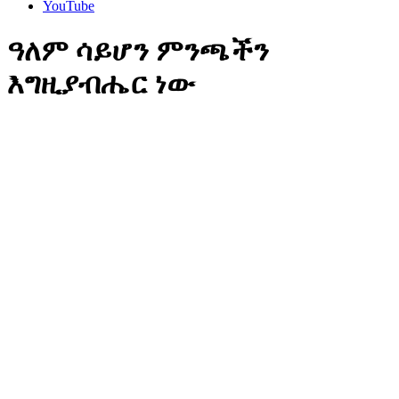
YouTube
ዓለም ሳይሆን ምንጫችን
እግዚያብሔር ነው