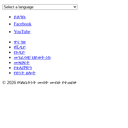
ይለግሱ
Facebook
YouTube
ዋና ገጽ
የቪዲዮ
የኦዲዮ
መንፈሳዊ/ ህይወት-ነክ
መጻህፍት
የቴሌቨዥን
የድነት ፀሎት
© 2026 የባለቤትነት መብት መብቶ የተጠበቀ