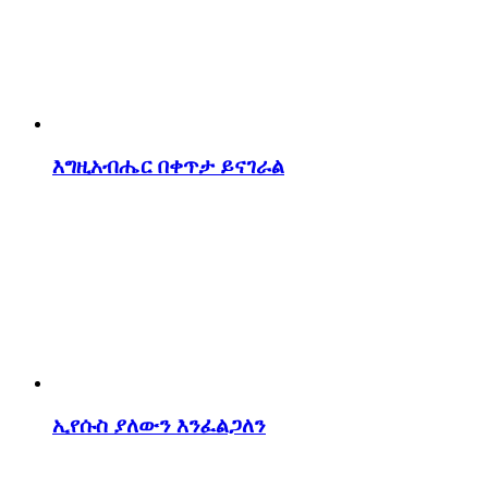
እግዚአብሔር በቀጥታ ይናገራል
ኢየሱስ ያለውን እንፈልጋለን