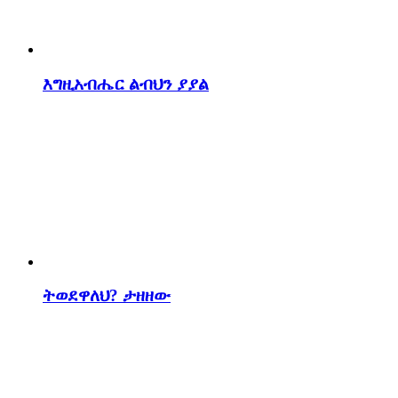
እግዚአብሔር ልብህን ያያል
ትወደዋለህ? ታዘዘው