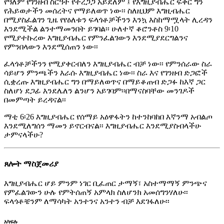
የዓለም የገንዘብ ስርዓት የተረጋጋ አይደለም ፤ የእግዚያብሔር ፍቅር ግን
የሕይወታችን መሰረትና የማይለወጥ ነው፡፡ ስለዚህም እግዚብሔር
በሚያስፈልገን ጊዜ የየዕለቱን ፍላጎቶቻችንን እንኳ እስከማሟላት ሊረዳን
እንደሚችል ልንተማመንበት ይገባል፡፡ ሁለተኛ ቆሮንቶስ 9፡10
የሚያተኩረው እግዚያብሔር የምንፈልገውን እንደሚያደርግልንና
የምንበላውን እንደሚሰጠን ነው፡፡
ፈላጎቶቻችንን የሚያቀርብለን እግዚያብሔር ብቻ ነው፡፡ የምንሰራው ስራ
ሳይሆን ምንጫችን እራሱ እግዚያብሔር ነው፡፡ ስራ እና የገንዘብ ድጋፎች
ሲቋረጡ እግዚያብሔር ግን በማይለወጥና በማይቆጠብ ድጋፉ ከእኛ ጋር
ስለሆነ ደጋፊ እንደሌለን ልንሆን አይገባም፡፡በማናስባቸው መንገዶች
በመምጣት ይረዳናል፡፡
ማቲ 6፡26 እግዚያብሔር የሰማይ አዕዋፋትን ከተንከባከበ እኛንማ አብልጦ
እንደሚለግሰን ማመን ይኖርብናል፡፡ እግዚያብሔር እንደሚያስብላችሁ
ታምናላችሁ?
ጸሎት ማስጀመሪያ
እግዚያብሔር ሆይ ምንም ነገር ቢፈጠር ታማኝ፣ አስተማማኝ ምንጭና
የምፈልገውን ሁሉ የምትሰጠኝ አምላክ ስለሆንክ አመሰግንሃለሁ፡፡
ፍላጎቶቼንም ለማሳካት አንተንና አንተን ብቻ እደገፋለሁ፡፡
አካፍሉ