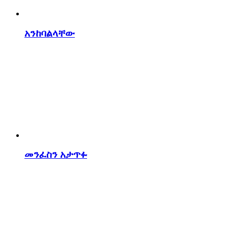
አንከባልላቸው
መንፈስን አታጥፉ