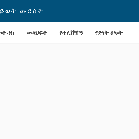
ህይወት መደሰት
ት-ነክ
መጻህፍት
የቴሌቨዥን
የድነት ፀሎት