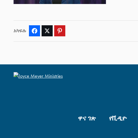
አካፍሉ
Facebook
Twitter
Pinterest
ዋና ገጽ
የቪዲዮ