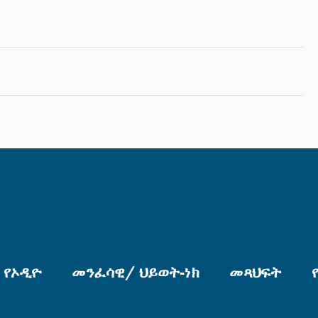
የኦዲዮ
መንፈሳዊ/ ህይወት-ነክ
መጻህፍት