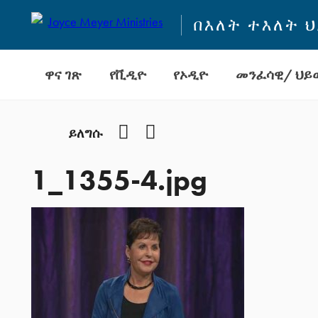
በእለት ተእለት 
ዋና ገጽ
የቪዲዮ
የኦዲዮ
መንፈሳዊ/ ህይወ
Facebook
YouTube
ይለግሱ
1_1355-4.jpg