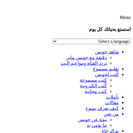
Menu
استمتع بحياتك كل يوم
شاهد جويس
دقيقة مع جويس ماير
تردد القناة ومواعيد البث
تعليم مسموع
كُتب لجويس
كتب مسموعة
كُتب إلكترونية
كتب مجانية
تأملات
مقالات
كيف تعرف يسوع
من نحن
نبذة عن جويس
ما نؤمن به
يد الرجاء