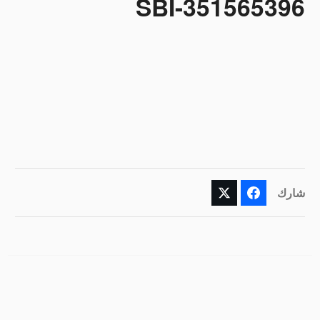
SBI-351565396
شارك