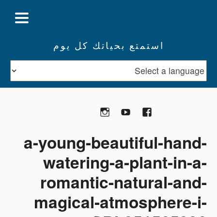
استمتع بحياتك كل يوم
تبرع
Facebook
YouTube
Instagram
a-young-beautiful-hand-
watering-a-plant-in-a-
romantic-natural-and-
magical-atmosphere-i-