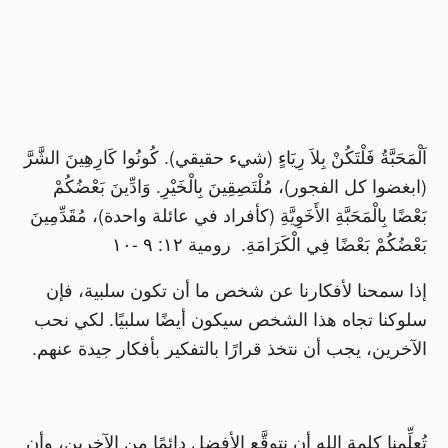
اَلْمَحَبَّةُ فَلْتَكُنْ بِلاَ رِيَاءٍ (شيء حقيقي). كُونُوا كَارِهِينَ الشَّرَّ
(ابغضوا كل الفجور)، مُلْتَصِقِينَ بِالْخَيْرِ. وَادِّينَ بَعْضُكُمْ
بَعْضًا بِالْمَحَبَّةِ الأَخَوِيَّةِ (كأفراد في عائلة واحدة)، مُقَدِّمِينَ
بَعْضُكُمْ بَعْضًا فِي الْكَرَامَةِ. رومية ١٢: ٩ -١٠
إذا سمحنا لأفكارنا عن شخص ما أن تكون سلبية، فإن
سلوكنا تجاه هذا الشخص سيكون أيضًا سلبيًا. لكي نحب
الآخرين، يجب أن نتخذ قرارًا بالتفكير بأفكار جيدة عنهم.
تُعلِّمنا كلمة الله أن نتوقَّع الأفضل دائمًا من الآخرين، وأن