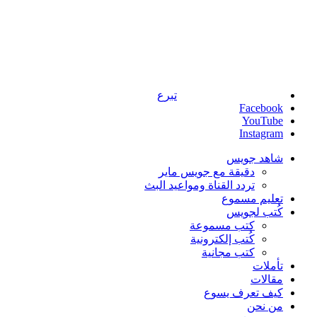
تبرع
Facebook
YouTube
Instagram
شاهد جويس
دقيقة مع جويس ماير
تردد القناة ومواعيد البث
تعليم مسموع
كُتب لجويس
كتب مسموعة
كُتب إلكترونية
كتب مجانية
تأملات
مقالات
كيف تعرف يسوع
من نحن