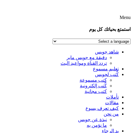
Menu
استمتع بحياتك كل يوم
شاهد جويس
دقيقة مع جويس ماير
تردد القناة ومواعيد البث
تعليم مسموع
كُتب لجويس
كتب مسموعة
كُتب إلكترونية
كتب مجانية
تأملات
مقالات
كيف تعرف يسوع
من نحن
نبذة عن جويس
ما نؤمن به
يد الرجاء