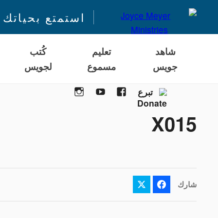
استمتع بحياتك 
شاهد
تعليم
كُتب
جويس
مسموع
لجويس
Instagram
YouTube
Facebook
تبرع
X015
شارك