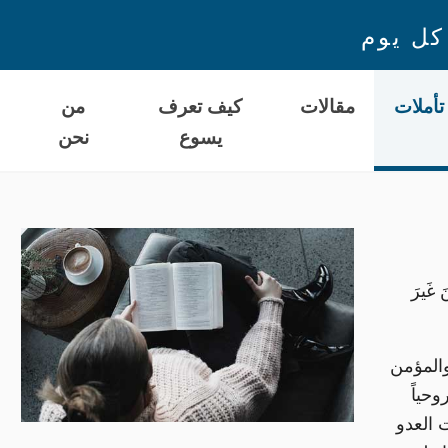
كل يوم
تأملات
مقالات
كيف تعرف
من
يسوع
نحن
ا
 غَيرَ
والمؤمن
حياً
 العدو