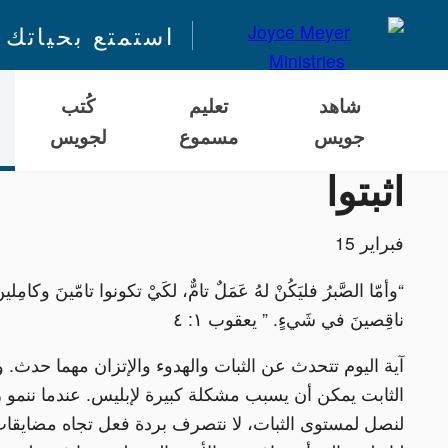
استمتع بحياتك 
شاهد
تعليم
كُتب
جويس
مسموع
لجويس
اثبتوا
فبراير 15
“وأمّا الصَّبرُ فليَكُنْ لهُ عَمَلٌ تامٌّ، لكَيْ تكونوا تامّينَ وكامِلينَ
ناقِصينَ في شَيءٍ. ” يعقوب ١: ٤
آية اليوم تتحدث عن الثبات والهدوء والإتزان مهما حدث. 
الثابت يمكن أن يسبب مشكلة كبيرة لإبليس. عندما ننمو رو
لنصل لمستوى الثبات، لا نتصرف بردة فعل تجاه مضايقات