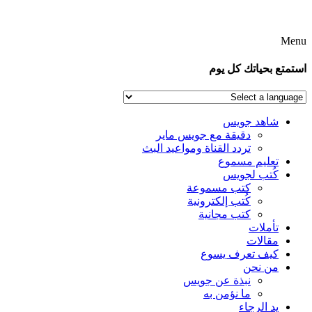
Menu
استمتع بحياتك كل يوم
شاهد جويس
دقيقة مع جويس ماير
تردد القناة ومواعيد البث
تعليم مسموع
كُتب لجويس
كتب مسموعة
كُتب إلكترونية
كتب مجانية
تأملات
مقالات
كيف تعرف يسوع
من نحن
نبذة عن جويس
ما نؤمن به
يد الرجاء