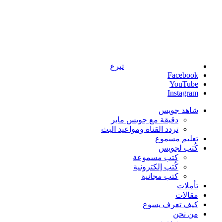
تبرع
Facebook
YouTube
Instagram
شاهد جويس
دقيقة مع جويس ماير
تردد القناة ومواعيد البث
تعليم مسموع
كُتب لجويس
كتب مسموعة
كُتب إلكترونية
كتب مجانية
تأملات
مقالات
كيف تعرف يسوع
من نحن