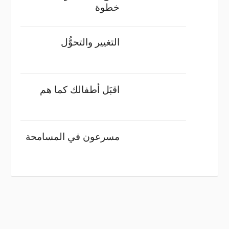
خطوة
التغيير والتحوُّل
اقبَل أطفالك كما هم
مسرعون في المسامحة