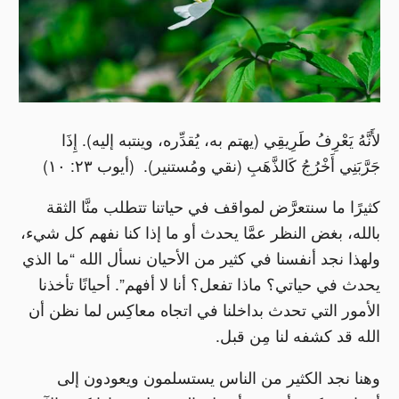
لأَنَّهُ يَعْرِفُ طَرِيقِي (يهتم به، يُقدِّره، وينتبه إليه). إِذَا
جَرَّبَنِي أَخْرُجُ كَالذَّهَبِ (نقي ومُستنير). (أيوب ٢٣: ١٠)
كثيرًا ما سنتعرَّض لمواقف في حياتنا تتطلب منَّا الثقة
بالله، بغض النظر عمَّا يحدث أو ما إذا كنا نفهم كل شيء،
ولهذا نجد أنفسنا في كثير من الأحيان نسأل الله “ما الذي
يحدث في حياتي؟ ماذا تفعل؟ أنا لا أفهم”. أحيانًا تأخذنا
الأمور التي تحدث بداخلنا في اتجاه معاكِس لما نظن أن
الله قد كشفه لنا مِن قبل.
وهنا نجد الكثير من الناس يستسلمون ويعودون إلى