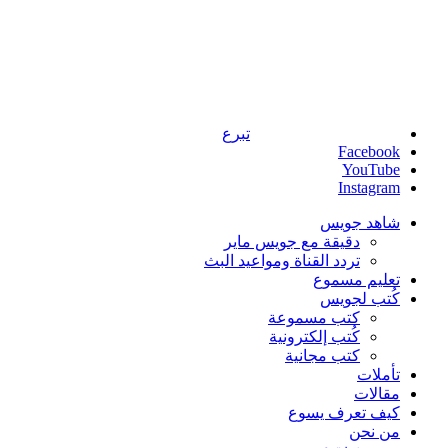
تبرع
Facebook
YouTube
Instagram
شاهد جويس
دقيقة مع جويس ماير
تردد القناة ومواعيد البث
تعليم مسموع
كُتب لجويس
كتب مسموعة
كُتب إلكترونية
كتب مجانية
تأملات
مقالات
كيف تعرف يسوع
من نحن