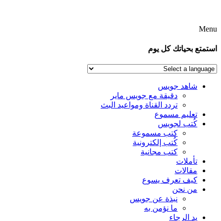
Menu
استمتع بحياتك كل يوم
شاهد جويس
دقيقة مع جويس ماير
تردد القناة ومواعيد البث
تعليم مسموع
كُتب لجويس
كتب مسموعة
كُتب إلكترونية
كتب مجانية
تأملات
مقالات
كيف تعرف يسوع
من نحن
نبذة عن جويس
ما نؤمن به
يد الرجاء