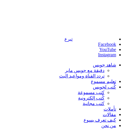
تبرع
Facebook
YouTube
Instagram
شاهد جويس
دقيقة مع جويس ماير
تردد القناة ومواعيد البث
تعليم مسموع
كُتب لجويس
كتب مسموعة
كُتب إلكترونية
كتب مجانية
تأملات
مقالات
كيف تعرف يسوع
من نحن