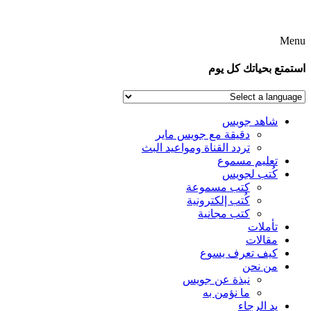
Menu
استمتع بحياتك كل يوم
شاهد جويس
دقيقة مع جويس ماير
تردد القناة ومواعيد البث
تعليم مسموع
كُتب لجويس
كتب مسموعة
كُتب إلكترونية
كتب مجانية
تأملات
مقالات
كيف تعرف يسوع
من نحن
نبذة عن جويس
ما نؤمن به
يد الرجاء