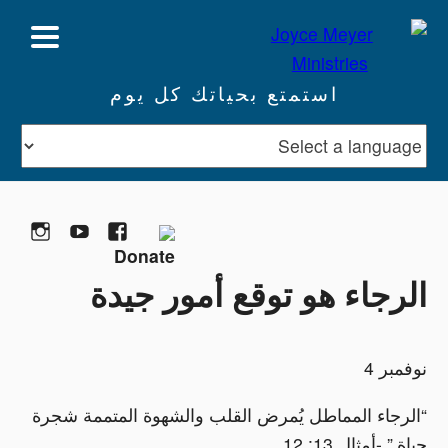
استمتع بحياتك كل يوم
تبرع
Facebook
YouTube
gram
الرجاء هو توقع أمور جيدة
نوفمبر 4
“الرجاء المماطل يُمرض القلب والشهوة المتممة شجرة
حياة.” -أمثال 13: 12