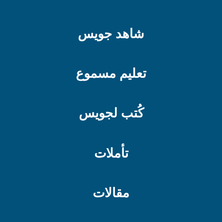
شاهد جويس
تعليم مسموع
كُتب لجويس
تأملات
مقالات