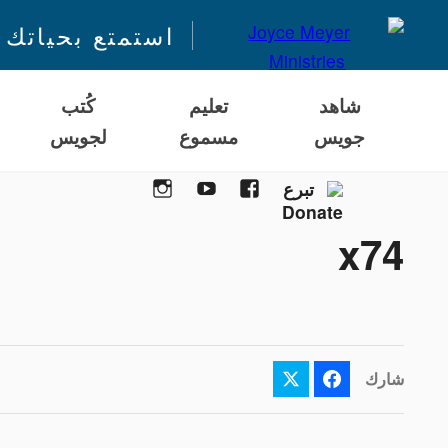
استمتع بحياتك 
شاهد
تعليم
كُتب
جويس
مسموع
لجويس
Instagram
YouTube
Facebook
تبرع
x74
شارك