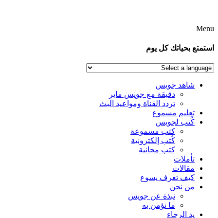
Menu
استمتع بحياتك كل يوم
شاهد جويس
دقيقة مع جويس ماير
تردد القناة ومواعيد البث
تعليم مسموع
كُتب لجويس
كتب مسموعة
كُتب إلكترونية
كتب مجانية
تأملات
مقالات
كيف تعرف يسوع
من نحن
نبذة عن جويس
ما نؤمن به
يد الرجاء