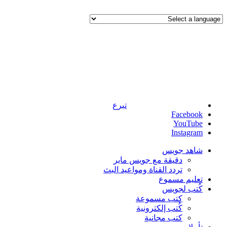
تبرع
Facebook
YouTube
Instagram
شاهد جويس
دقيقة مع جويس ماير
تردد القناة ومواعيد البث
تعليم مسموع
كُتب لجويس
كتب مسموعة
كُتب إلكترونية
كتب مجانية