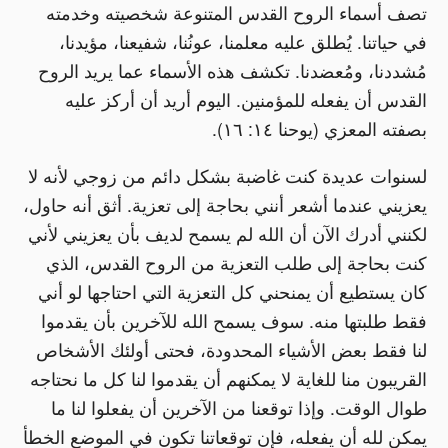
تصف أسماء الروح القدس المتنوعة شخصيته وخدمته
في حياتنا. يُطلق عليه معلمنا، عونُنا، شفيعنا، مؤيدنا،
مُشددنا، ومُعضدنا. تكشف هذه الأسماء عما يريد الروح
القدس أن يفعله للمؤمنين. اليوم أريد أن أركز عليه
بصفته المعزي (يوحنا ١٤: ١٦).
لسنوات عديدة كنت غاضبة بشكل دائم من زوجي لأنه لا
يعزيني عندما أشعر أنني بحاجة إلى تعزية. أثق أنه حاول،
لكنني أدرك الآن أن الله لم يسمح لديف بأن يعزيني لأني
كنت بحاجة إلى طلب التعزية من الروح القدس، الذي
كان يستطيع أن يمنحني كل التعزية التي احتاجها لو أني
فقط طلبتها منه. سوف يسمح الله للآخرين بأن يقدموا
لنا فقط بعض الأشياء المحدودة، فحتى أولئك الأشخاص
القريبون منا للغاية لا يمكنهم أن يقدموا لنا كل ما نحتاجه
طوال الوقت. وإذا توقعنا من الآخرين أن يفعلوا لنا ما
يمكن لله أن يفعله، فإن توقعاتنا تكون في الموضع الخطأ