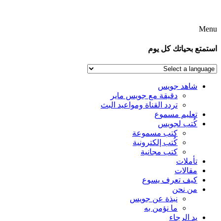
Menu
استمتع بحياتك كل يوم
شاهد جويس
دقيقة مع جويس ماير
تردد القناة ومواعيد البث
تعليم مسموع
كُتب لجويس
كتب مسموعة
كُتب إلكترونية
كتب مجانية
تأملات
مقالات
كيف تعرف يسوع
من نحن
نبذة عن جويس
ما نؤمن به
يد الرجاء