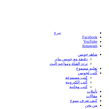
تبرع
Facebook
YouTube
Instagram
شاهد جويس
دقيقة مع جويس ماير
تردد القناة ومواعيد البث
تعليم مسموع
كُتب لجويس
كتب مسموعة
كُتب إلكترونية
كتب مجانية
تأملات
مقالات
كيف تعرف يسوع
من نحن