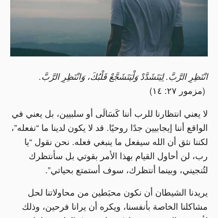
انْتَظِرِ الرَّبَّ. لِيَتَشَدَّدْ وَلْيَتَشَجَّعْ قَلْبُكَ، وَانْتَظِرِ الرَّبَّ.
(مزمور ٢٧: ١٤)
لا يعني انتظارنا للرب أننا كَسَالَى أو سلبيين، بل يعني في
الواقع أننا إيجابيين جدًا روحيًا. قد لا يكون لدينا ما “نفعله”،
لكننا نثق أن الله سيفعل ما ينبغي فعله. نحن نقول “يا
رب، لن أحاول القيام بهذا الأمر بقوتي بل سأنتظرك
لتُنجيني، وبينما أنتظرك، سوف أستمتع بحياتي”.
يريدنا الشيطان أن نكون محبَطين من محاولاتنا لحل
مشاكلنا الخاصة بأنفسنا، ويكره أن يرانا فرحين، وذلك