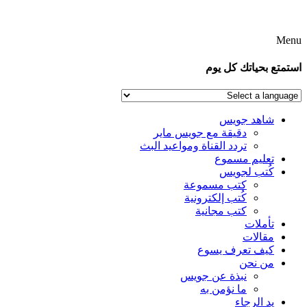
Menu
استمتع بحياتك كل يوم
شاهد جويس
دقيقة مع جويس ماير
تردد القناة ومواعيد البث
تعليم مسموع
كُتب لجويس
كتب مسموعة
كُتب إلكترونية
كتب مجانية
تأملات
مقالات
كيف تعرف يسوع
من نحن
نبذة عن جويس
ما نؤمن به
يد الرجاء