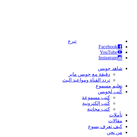
تبرع
Facebook
YouTube
Instagram
شاهد جويس
دقيقة مع جويس ماير
تردد القناة ومواعيد البث
تعليم مسموع
كُتب لجويس
كتب مسموعة
كُتب إلكترونية
كتب مجانية
تأملات
مقالات
كيف تعرف يسوع
من نحن