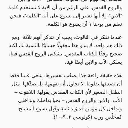
والروح القدس. على الرغم من أن الآية لا تَستَخدم كلمة
“الابن”، إلا أنها تشير إلى يسوع على أنه “الكلمة”، فنحن
نعلم من يوحنا ١ أن يسوع هو الكلمة.
عندما نفكر في الثالوث، يجب أن نتذكر أنهم ثلاثة، ومع
ذلك هم واحد. لا يبدو هذا معقولًا حسابيًا بالنسبة لنا، لكنه
صحيح وفقًا للكتاب المقدس. بسُكنى الروح القدس فينا،
يسكن الآب والابن أيضًا فينا.
هذه حقيقة رائعة جدًا يصعُب تفسيرها. ينبغي علينا فقط
أن نصدقها بقلوبنا. لا تحاول أن تفهمها، بل صدِّقها مثل
الطفل الصغير لأن الكتاب المقدس يقولها: اللاهوت –
الآب، والابن والروح القدس – يحيا بداخلك وبداخلي
وبداخل كل مؤمن قد وُلِد ثانية وقَبِل يسوع المسيح
كمخلّص ورب (كولوسي ٢: ٩-١٠).