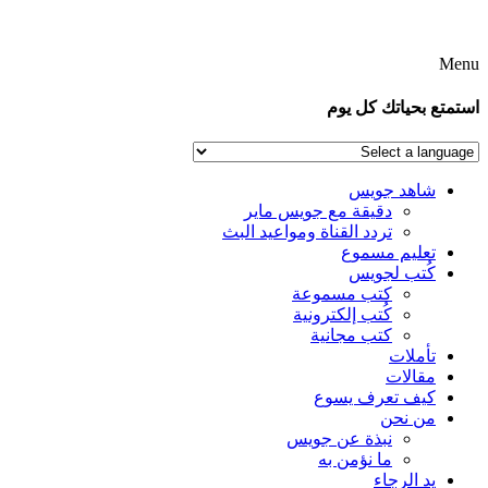
Menu
استمتع بحياتك كل يوم
شاهد جويس
دقيقة مع جويس ماير
تردد القناة ومواعيد البث
تعليم مسموع
كُتب لجويس
كتب مسموعة
كُتب إلكترونية
كتب مجانية
تأملات
مقالات
كيف تعرف يسوع
من نحن
نبذة عن جويس
ما نؤمن به
يد الرجاء