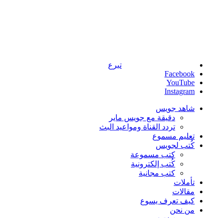
تبرع
Facebook
YouTube
Instagram
شاهد جويس
دقيقة مع جويس ماير
تردد القناة ومواعيد البث
تعليم مسموع
كُتب لجويس
كتب مسموعة
كُتب إلكترونية
كتب مجانية
تأملات
مقالات
كيف تعرف يسوع
من نحن