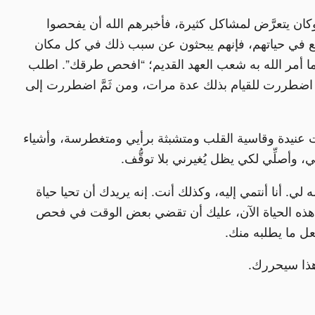
 وكان يتعرَّض لمشاكل كثيرة، فأخبرهم الله أن يفحصوا
شبع في حياتهم، فإنهم يبحثون عن سبب ذلك في كل مكان
ل ما أمر الله به شعب العهد القديم؛ “افحص طرقك”. اطلب
لقد اضطررت للقيام بذلك عدة مرات، ومن ثَمَّ اضطررت إلى
نيدة وقاسية القلب ومتشبثة برأيي ومتغطرسة، وأشياء
ي، وأصلِّي لكي يظل يُغيرني بلا توقُّف.
له لي. أنا أنتمي إليه، وكذلك أنت. إنه يريدك أن تحيا حياة
حيا هذه الحياة الآن، عليك أن تقضي بعض الوقت في فحص
ل ما يطلبه منك.
هذا سيحررك.