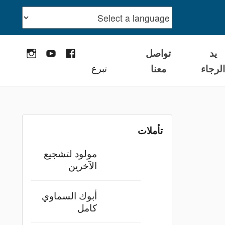
يد
تواصل
stagram
YouTube
Facebook
لرجاء
معنا
تبرع
تأملات
مولود لتشجيع
الآخرين
أبوك السماوي
كامل