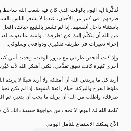
تُذكِّرنا آية اليوم بالوقت الذي كان فيه شعب الله ساخط
طرقهم. في كثير من الأحيان، عندما لا يشعر الناس بال
باستثناء داخل أنفسهم. إذا لم تشعر بالشِبع حياتك، افع
من الله أن يتكلَّم إليك عن “طرقك”، وانتبه لما يقوله. 
إجراء تغييرات في طريقة تفكيري ودوافعي وسلوكي.
وإذ كنت أفحص طرقي مع مرور الوقت، وجدت أنني كنت ع
أخرى كثيرة كانت تعيق تقدُّمي، لكني أشكر الله لأنه غيَّرن
أريد كل ما يريدني الله أن أمتلكه ولا أريد شيئًا لا يريده ال
ملؤها الفرح والبركة، حياة رائعة مُشبِعة. إذا لم تكن ت
طرقك، واطلب من الله أن يريك ما يجب أن يتغير، ثم افع
كلمة الله لك اليوم: لا تخف من مواجهة حقيقة ذاتك لأن 
الآن يمكنك الاستماع للتأمل اليومي