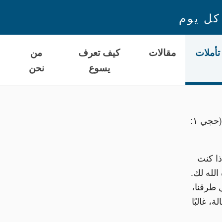
كل يوم
تأملات
مقالات
كيف تعرف
من
يسوع
نحن
ا
وَالآنَ فَهكَذَا قَالَ رَبُّ الْجُنُودِ: اجْعَلُوا قَلْبَكُمْ عَلَى طُرُقِكُمْ. (حجي ١:
ذا كنت
تفقد ما أعده الله لك.
 طرقنا،
، غالبًا