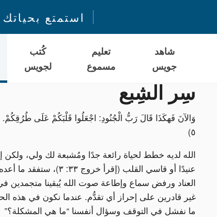
استمتع بحياتك 
شاهد
تعليم
كُتب
جويس
مسموع
لجويس
سِر الشِبع
٥)
الله لديه خطط لحياة رائعة جدًا ومُشبعة لك ولي، ولكن إ
عنيدًا أو قاسي القلب (إقرأ خروج ٣٣: ٣)، س
العناد ورفض سماع وإطاعة صوت الله يُبقينا متجمدين في
غير قادرين على إحراز أي تقدُّم. عندما نكون في هذه الحالة
ما نفشل في التوقف وسؤال أنفسنا “ما هي المشكلة؟”