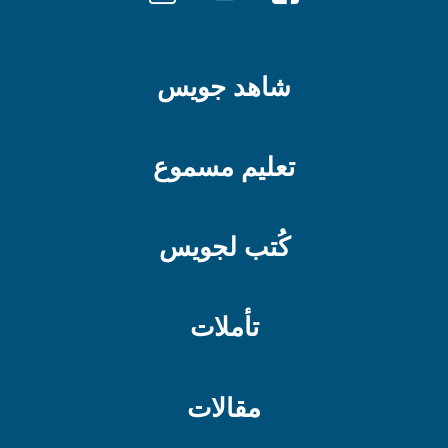
شاهد جويس
تعليم مسموع
كُتب لجويس
تأملات
مقالات