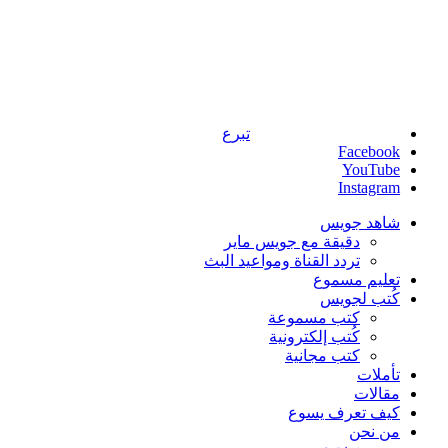
تبرع
Facebook
YouTube
Instagram
شاهد جويس
دقيقة مع جويس ماير
تردد القناة ومواعيد البث
تعليم مسموع
كُتب لجويس
كتب مسموعة
كُتب إلكترونية
كتب مجانية
تأملات
مقالات
كيف تعرف يسوع
من نحن