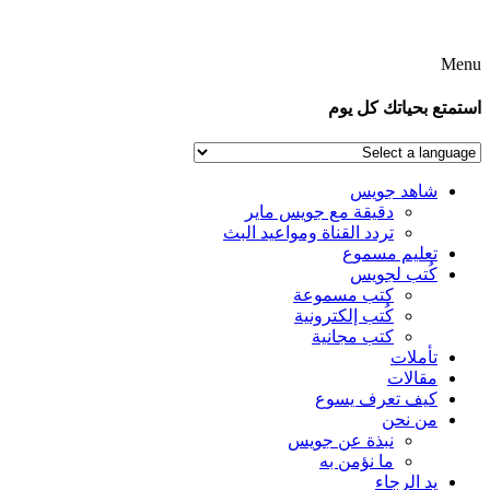
Menu
استمتع بحياتك كل يوم
شاهد جويس
دقيقة مع جويس ماير
تردد القناة ومواعيد البث
تعليم مسموع
كُتب لجويس
كتب مسموعة
كُتب إلكترونية
كتب مجانية
تأملات
مقالات
كيف تعرف يسوع
من نحن
نبذة عن جويس
ما نؤمن به
يد الرجاء