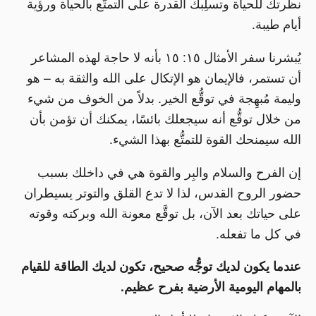
نظرتك للحياة وتسلِبك القدرة على التمتُّع بالحياة ورؤية
أيام طيبة.
يُبشرنا سفر الأمثال ١٥: ١٥ بأنه لا حاجة لهذه المشاعر
أن تستمر، فالإيمان هو الإتكال على الله والثقة به – هو
وليمة مُبهِجة في توقُّع الخير. بدلاً من الخوف من شيء
من خلال توقُّع أنه سيجعلك بائسًا، يمكنك أن تؤمن بأن
الله سيمنحك القوة للتمتُّع بهذا الشيء.
إن الفرح والسلام والبِر والقوة هي في داخلك بسبب
حضور الروح القدس، لذا لا تدع القلق والتوتر يسيطران
على حياتك بعد الآن، بل توقَّع معونة الله وبركته وقوته
في كل ما تفعله.
عندما يكون لديك توجُّه صحيح، تكون لديك الطاقة للقيام
بالمهام اليومية الأرضية بفرح عظيم.