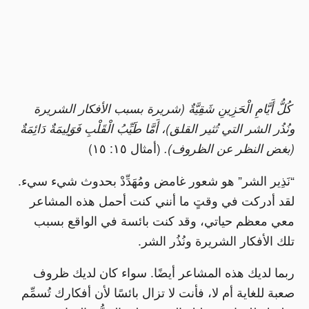
كُلُّ أَيَّامِ الْحَزِينِ شَقِيَّةٌ (شريرة بسبب الأفكار الشريرة
ونُذُر الشر التي تُثير القلق)، أَمَّا طَيِّبُ الْقَلْبِ فَوَلِيمَةٌ دَائِمَةٌ
(بغض النظر عن الظروف).
(أمثال ١٥: ١٥)
“نَذِير الشر” هو شعور غامض ومُهَدِّدْ بحدوث شيء سيء.
لقد أدركت في وقتٍ ما أنني كنت أحمل هذه المشاعر
معي معظم حياتي، وقد كنت بائسة في الواقع بسبب
تلك الأفكار الشريرة ونُذُر الشر.
ربما لديك هذه المشاعر أيضًا. سواء كان لديك ظروف
صعبة للغاية أم لا، فأنت لا تزال بائسًا لأن أفكارك تُسمِّم