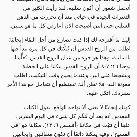
أتحمل شعور أن أكون سلبية. لقد رأيت الكثير من
التغيرات الجيدة في حياتي منذ أن تحررت من الذهن
السلبي حتى أنني أصبحت الآن أعارض كل ما هو سلبي.
إليك ما أقترحه لك إذا كنت تصارع من أجل البقاء إيجابيًا:
اطلب من الروح القدس أن يُبكِّتَك في كل مرة تبدأ فيها
بالسلبية، وهذا هو جزء من عمل الروح القدس. يُعلِّمنا
يوحنا ١٦: ٧-٨ أن الروح القدس يبكتنا على الخطية
ويشجعنا على البر. وعندما يحين وقت التبكيت، اطلب
معونة الله، فلا تظن أنك تستطيع أن تتعامل مع هذا الأمر
بمفردك. اتكل عليه.
كونك إيجابيًا لا يعني ألا تواجه الواقع. يقول الكتاب
المقدس أنه بعد أن نُتمِّم كل شيء في اليوم الشرير،
علينا أن نثبُت في مكاننا (أفسس ٦: ١٣). مكاننا هو “في
المسيح”، وفيه يمكننا دائمًا أن نكون متفائلين وإيجابيين