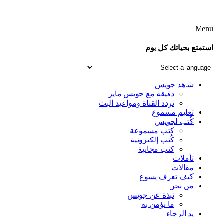
Menu
استمتع بحياتك كل يوم
شاهد جويس
دقيقة مع جويس ماير
تردد القناة ومواعيد البث
تعليم مسموع
كُتب لجويس
كتب مسموعة
كُتب إلكترونية
كتب مجانية
تأملات
مقالات
كيف تعرف يسوع
من نحن
نبذة عن جويس
ما نؤمن به
يد الرجاء