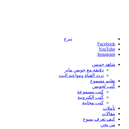
تبرع
Facebook
YouTube
Instagram
شاهد جويس
دقيقة مع جويس ماير
تردد القناة ومواعيد البث
تعليم مسموع
كُتب لجويس
كتب مسموعة
كُتب إلكترونية
كتب مجانية
تأملات
مقالات
كيف تعرف يسوع
من نحن