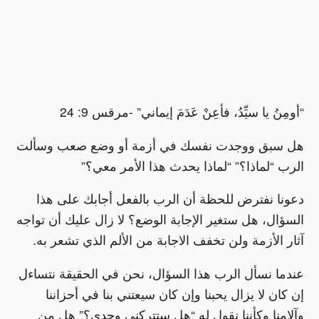
“أومِنُ يا سيِّدُ، فأعِنْ عَدَمَ إيماني” -مرقس 9: 24
هل سبق ووجدت نفسك في أزمة أو وضع صعب وسألت
الرب “لماذا؟” “لماذا يحدث هذا الأمر معي؟”
دعونا نفترض للحظة أن الرب بالفعل أجابك على هذا
السؤال، هل ستغير الإجابة الوضع؟ لا زال عليك أن تواجه
آثار الأزمة ولن تخفف الاجابة من الألم الذي تشعر به.
عندما نسأل الرب هذا السؤال، نحن في الحقيقة نتساءل
إن كان لا يزال يحبنا وإن كان سيعتني بنا في أحزاننا
وآلامنا وكأننا نقول له “هل ستتركني وحدي؟” هل من