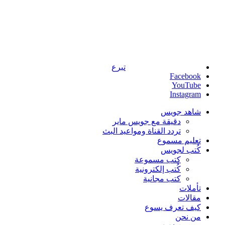
تبرع
Facebook
YouTube
Instagram
شاهد جويس
دقيقة مع جويس ماير
تردد القناة ومواعيد البث
تعليم مسموع
كُتب لجويس
كتب مسموعة
كُتب إلكترونية
كتب مجانية
تأملات
مقالات
كيف تعرف يسوع
من نحن