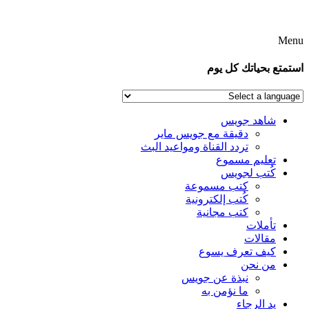
Menu
استمتع بحياتك كل يوم
شاهد جويس
دقيقة مع جويس ماير
تردد القناة ومواعيد البث
تعليم مسموع
كُتب لجويس
كتب مسموعة
كُتب إلكترونية
كتب مجانية
تأملات
مقالات
كيف تعرف يسوع
من نحن
نبذة عن جويس
ما نؤمن به
يد الرجاء