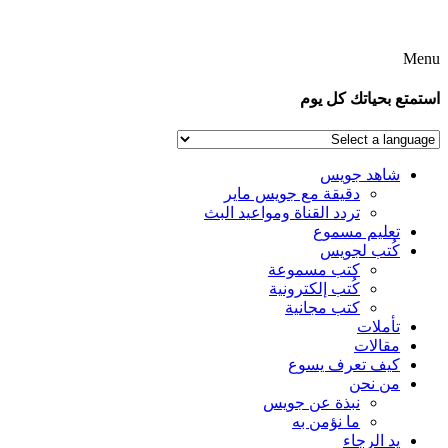
Menu
استمتع بحياتك كل يوم
شاهد جويس
دقيقة مع جويس ماير
تردد القناة ومواعيد البث
تعليم مسموع
كُتب لجويس
كتب مسموعة
كُتب إلكترونية
كتب مجانية
تأملات
مقالات
كيف تعرف يسوع
من نحن
نبذة عن جويس
ما نؤمن به
يد الرجاء