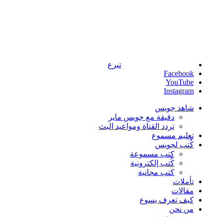
تبرع
Facebook
YouTube
Instagram
شاهد جويس
دقيقة مع جويس ماير
تردد القناة ومواعيد البث
تعليم مسموع
كُتب لجويس
كتب مسموعة
كُتب إلكترونية
كتب مجانية
تأملات
مقالات
كيف تعرف يسوع
من نحن