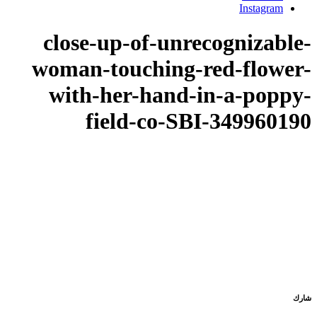
Instagram
close-up-of-unrecognizable-
woman-touching-red-flower-
with-her-hand-in-a-poppy-
field-co-SBI-349960190
شارك