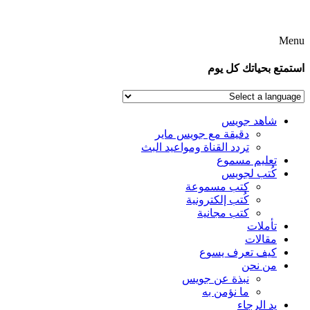
Menu
استمتع بحياتك كل يوم
شاهد جويس
دقيقة مع جويس ماير
تردد القناة ومواعيد البث
تعليم مسموع
كُتب لجويس
كتب مسموعة
كُتب إلكترونية
كتب مجانية
تأملات
مقالات
كيف تعرف يسوع
من نحن
نبذة عن جويس
ما نؤمن به
يد الرجاء