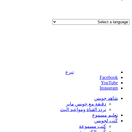
تبرع
Facebook
YouTube
Instagram
شاهد جويس
دقيقة مع جويس ماير
تردد القناة ومواعيد البث
تعليم مسموع
كُتب لجويس
كتب مسموعة
كُتب إلكترونية