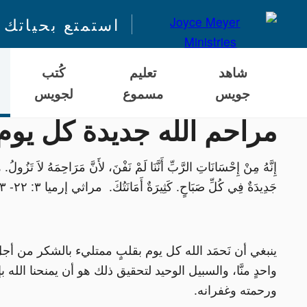
استمتع بحياتك 
شاهد
تعليم
كُتب
جويس
مسموع
لجويس
مراحم الله جديدة كل يوم
إِنَّهُ مِنْ إِحْسَانَاتِ الرَّبِّ أَنَّنَا لَمْ نَفْنَ، لأَنَّ مَرَاحِمَهُ لاَ تَزُولُ. 
جَدِيدَةٌ فِي كُلِّ صَبَاحٍ. كَثِيرَةٌ أَمَانَتُكَ. مراثي إرميا ٣: ٢٢- ٢٣
ينبغي أن نَحمَد الله كل يوم بقلبٍ ممتليء بالشكر من 
واحدٍ منَّا، والسبيل الوحيد لتحقيق ذلك هو أن يمنحنا الله
ورحمته وغفرانه.