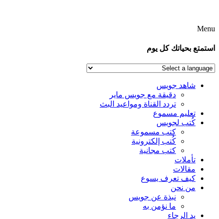
Menu
استمتع بحياتك كل يوم
شاهد جويس
دقيقة مع جويس ماير
تردد القناة ومواعيد البث
تعليم مسموع
كُتب لجويس
كتب مسموعة
كُتب إلكترونية
كتب مجانية
تأملات
مقالات
كيف تعرف يسوع
من نحن
نبذة عن جويس
ما نؤمن به
يد الرجاء