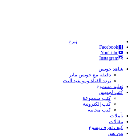
تبرع
Facebook
YouTube
Instagram
شاهد جويس
دقيقة مع جويس ماير
تردد القناة ومواعيد البث
تعليم مسموع
كُتب لجويس
كتب مسموعة
كُتب إلكترونية
كتب مجانية
تأملات
مقالات
كيف تعرف يسوع
من نحن