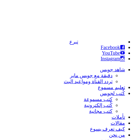
تبرع
Facebook
YouTube
Instagram
شاهد جويس
دقيقة مع جويس ماير
تردد القناة ومواعيد البث
تعليم مسموع
كُتب لجويس
كتب مسموعة
كُتب إلكترونية
كتب مجانية
تأملات
مقالات
كيف تعرف يسوع
من نحن