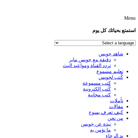
Menu
استمتع بحياتك كل يوم
شاهد جويس
دقيقة مع جويس ماير
تردد القناة ومواعيد البث
تعليم مسموع
كُتب لجويس
كتب مسموعة
كُتب إلكترونية
كتب مجانية
تأملات
مقالات
كيف تعرف يسوع
من نحن
نبذة عن جويس
ما نؤمن به
يد الرجاء