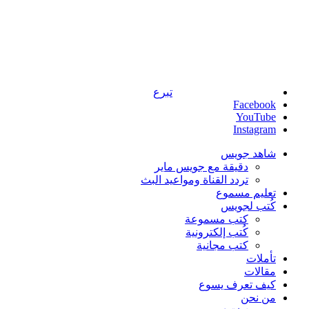
تبرع
Facebook
YouTube
Instagram
شاهد جويس
دقيقة مع جويس ماير
تردد القناة ومواعيد البث
تعليم مسموع
كُتب لجويس
كتب مسموعة
كُتب إلكترونية
كتب مجانية
تأملات
مقالات
كيف تعرف يسوع
من نحن