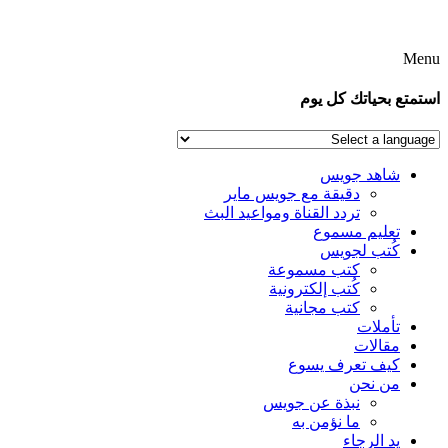
Menu
استمتع بحياتك كل يوم
شاهد جويس
دقيقة مع جويس ماير
تردد القناة ومواعيد البث
تعليم مسموع
كُتب لجويس
كتب مسموعة
كُتب إلكترونية
كتب مجانية
تأملات
مقالات
كيف تعرف يسوع
من نحن
نبذة عن جويس
ما نؤمن به
يد الرجاء