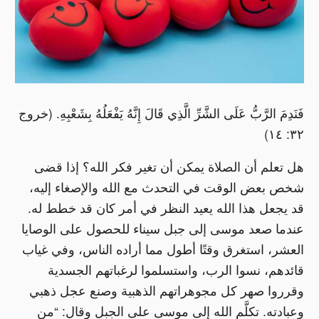
فَنَدِمَ الرَّبُّ عَلَى الشَّرِّ الَّذِي قَالَ إِنَّهُ يَفْعَلُهُ بِشَعْبِهِ. (خروج
٣٢: ١٤)
هل تعلم أن الصلاة يمكن أن تغير فكر الله؟ إذا قضى
شخص بعض الوقت في التحدث مع الله والإصغاء إليه،
قد يجعل هذا الله يعيد النظر في أمر كان قد خطط له.
عندما صعد موسى إلى جبل سيناء للحصول على الوصايا
العشر، استغرق وقتًا أطول مما أراده الناس، وفي غياب
قائدهم، نسوا الرب، واستسلموا لرغباتهم الجسدية
وقرروا صهر كل مجوهراتهم الذهبية وصنع عجل ذهبي
وعبادته. تكلَّم الله إلى موسى على الجبل وقال: “من