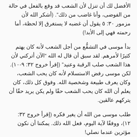
الأفضل لك أن تنزل لأن الشعب قد وقع بالفعل في حالة
من الفوضى، وأنا غاضب من ذلك”. (أشكر الله لأن
مزمور ٣٠: ٥ يقول أن غضبه لا يستغرق إلا لحظة، أما
رحمته فهي إلى الأبد!)
بدأ موسى في التشفُّع من أجل الشعب لأنه كان يهتم
كثيرًا لأمرهم. لقد سبق أن قال له الله “الآن أتركني لأن
هذا الشعب صلب الرقبة وعنيد” (إقرأ خروج ٣٢: ٩-١٠).
لكن موسى رفض الاستسلام لأنه كان يحب الشعب،
وكان يعرف طبيعة وشخصية الله. وفوق كل ذلك، كان
يعلم أن الله كان يحب الشعب حقًا ولم يكن يريد حقًا أن
يتركهم عالقين.
طلب موسى من الله أن يغير فكره (إقرأ خروج ٣٢:
١٢)، ووفقًا لآية اليوم، فعل الله ذلك. يمكننا أن نكون
مؤثرين عندما نصلي!