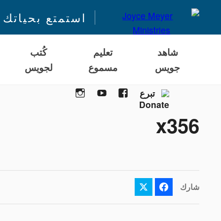
استمتع بحياتك 
شاهد
تعليم
كُتب
جويس
مسموع
لجويس
Instagram
YouTube
Facebook
تبرع
x356
شارك