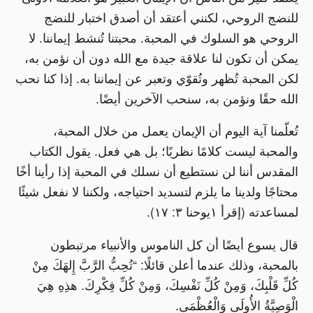
للنضج الروحي، لكنني أعتقد أن أصدق اختبار للنضج
الروحي هو السلوك في المحبة. محبتنا تُنشط إيماننا. لا
يمكن أن تكون لنا علاقة جيدة مع الله دون أن نؤمن به،
لكن المحبة تُظهر وتُقوّي وتعبر عن إيماننا به. إذا كنا نحب
الله حقًا ونؤمن به، سنحب الآخرين أيضًا.
تُعلّمنا آية اليوم أن الإيمان يعمل من خلال المحبة،
والمحبة ليست كلامًا نظريًا؛ بل هي فعل. يقول الكتاب
المقدس أننا لن نستطيع أن نسلك في المحبة إذا رأينا أخًا
محتاجًا ولدينا ما يلزم لتسديد احتياجه، ولكننا لا نفعل شيئًا
لمساعدته (إقرأ ١يوحنا ٣: ١٧).
قال يسوع أيضًا أن كل الناموس والأنبياء مرتبطون
بالمحبة، وذلك عندما أعلن قائلًا: “تُحِبُّ الرَّبَّ إِلهَكَ مِنْ
كُلِّ قَلْبِكَ، وَمِنْ كُلِّ نَفْسِكَ، وَمِنْ كُلِّ فِكْرِكَ. هذِهِ هِيَ
الْوَصِيَّةُ الأُولَى وَالْعُظْمَى.