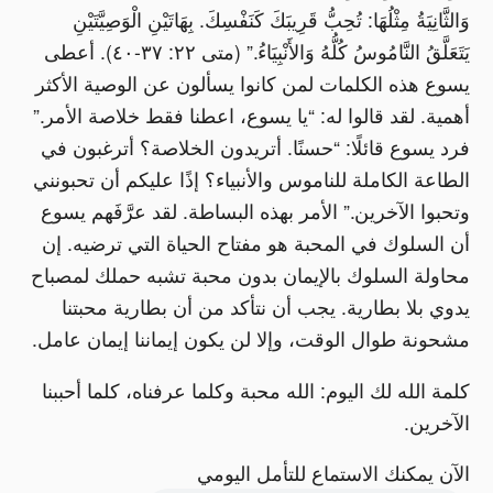
وَالثَّانِيَةُ مِثْلُهَا: تُحِبُّ قَرِيبَكَ كَنَفْسِكَ. بِهَاتَيْنِ الْوَصِيَّتَيْنِ
يَتَعَلَّقُ النَّامُوسُ كُلُّهُ وَالأَنْبِيَاءُ.” (متى ٢٢: ٣٧-٤٠). أعطى
يسوع هذه الكلمات لمن كانوا يسألون عن الوصية الأكثر
أهمية. لقد قالوا له: “يا يسوع، اعطنا فقط خلاصة الأمر.”
فرد يسوع قائلًا: “حسنًا. أتريدون الخلاصة؟ أترغبون في
الطاعة الكاملة للناموس والأنبياء؟ إذًا عليكم أن تحبونني
وتحبوا الآخرين.” الأمر بهذه البساطة. لقد عرَّفَهم يسوع
أن السلوك في المحبة هو مفتاح الحياة التي ترضيه. إن
محاولة السلوك بالإيمان بدون محبة تشبه حملك لمصباح
يدوي بلا بطارية. يجب أن نتأكد من أن بطارية محبتنا
مشحونة طوال الوقت، وإلا لن يكون إيماننا إيمان عامل.
كلمة الله لك اليوم: الله محبة وكلما عرفناه، كلما أحببنا
الآخرين.
الآن يمكنك الاستماع للتأمل اليومي