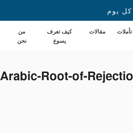
كل يوم
تأملات
مقالات
كيف تعرف
من
يسوع
نحن
ا
Arabic-Root-of-كاملون-بالايمان