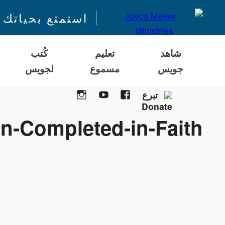
استمتع بحياتك 
شاهد
تعليم
كُتب
جويس
مسموع
لجويس
Instagram
YouTube
Facebook
تبرع
-Rejection-Completed-in-Faith