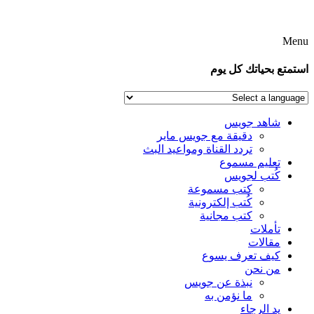
Menu
استمتع بحياتك كل يوم
شاهد جويس
دقيقة مع جويس ماير
تردد القناة ومواعيد البث
تعليم مسموع
كُتب لجويس
كتب مسموعة
كُتب إلكترونية
كتب مجانية
تأملات
مقالات
كيف تعرف يسوع
من نحن
نبذة عن جويس
ما نؤمن به
يد الرجاء