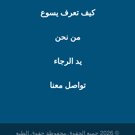
كيف تعرف يسوع
الإصرار والمُضي قُدماً -1
من نحن
فيلبي الجزء الثاني
يد الرجاء
تواصل معنا
فيلبي الجزء الأول
حان الوقت للدفع
© 2026 جميع الحقوق محفوظة حقوق الطبع