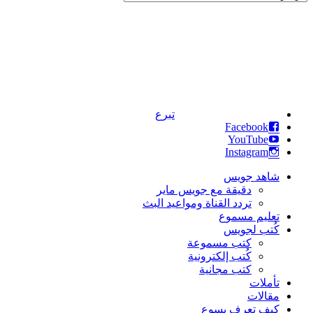
تبرع
Facebook
YouTube
Instagram
شاهد جويس
دقيقة مع جويس ماير
تردد القناة ومواعيد البث
تعليم مسموع
كُتب لجويس
كتب مسموعة
كُتب إلكترونية
كتب مجانية
تأملات
مقالات
كيف تعرف يسوع