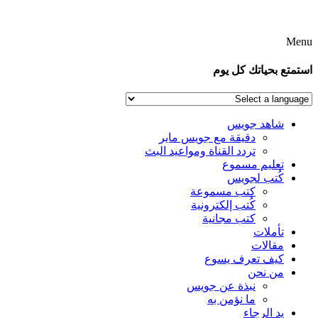
Menu
استمتع بحياتك كل يوم
شاهد جويس
دقيقة مع جويس ماير
تردد القناة ومواعيد البث
تعليم مسموع
كُتب لجويس
كتب مسموعة
كُتب إلكترونية
كتب مجانية
تأملات
مقالات
كيف تعرف يسوع
من نحن
نبذة عن جويس
ما نؤمن به
يد الرجاء