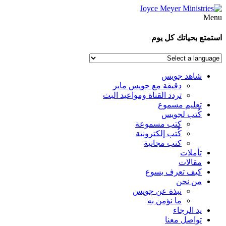
Menu
استمتع بحياتك كل يوم
شاهد جويس
دقيقة مع جويس ماير
تردد القناة ومواعيد البث
تعليم مسموع
كُتب لجويس
كتب مسموعة
كُتب إلكترونية
كتب مجانية
تأملات
مقالات
كيف تعرف يسوع
من نحن
نبذة عن جويس
ما نؤمن به
يد الرجاء
تواصل معنا