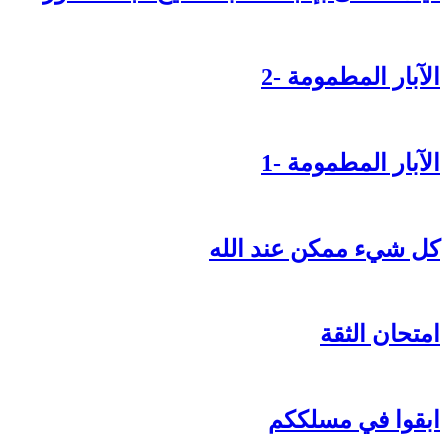
الآبار المطمومة -2
الآبار المطمومة -1
كل شيء ممكن عند الله
امتحان الثقة
ابقوا في مسلككم