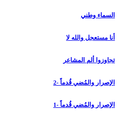
السماء وطني
أنا مستعجل والله لا
تجاوزوا ألم المشاعر
الإصرار والمُضي قُدماً -2
الإصرار والمُضي قُدماً -1