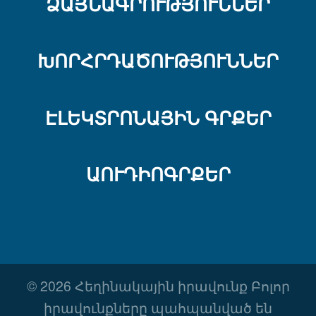
ՁԱՅՆԱԳՐՈՒԹՅՈՒՆՆԵՐ
ԽՈՐՀՐԴԱԾՈՒԹՅՈՒՆՆԵՐ
ԷԼԵԿՏՐՈՆԱՅԻՆ ԳՐՔԵՐ
ԱՈՒԴԻՈԳՐՔԵՐ
© 2026 Հեղինակային իրավունք Բոլոր
իրավունքները պահպանված են