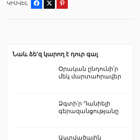
ԿԻՍՎԵԼ
Facebook
Twitter
Pinterest
Նաև ձե'զ կարող է դուր գալ
Օրական ընդունի՛ր
մեկ մարտահրավեր
Ձգտի՛ր Դանիելի
գերազանցությանը
Աստվածային