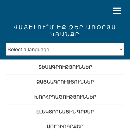
ՎԱՅԵԼՈՒ՞Մ ԵՔ ՁԵՐ ԱՌՕՐՅԱ
ԿՅԱՆՔԸ
ՏԵՍԱԳՐՈՒԹՅՈՒՆՆԵՐ
ՁԱՅՆԱԳՐՈՒԹՅՈՒՆՆԵՐ
ԽՈՐՀՐԴԱԾՈՒԹՅՈՒՆՆԵՐ
ԷԼԵԿՏՐՈՆԱՅԻՆ ԳՐՔԵՐ
ԱՈՒԴԻՈԳՐՔԵՐ