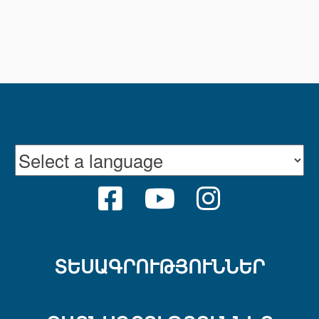
FACEBOOK
YOUTUBE
INSTRAGR
ՏԵՍԱԳՐՈՒԹՅՈՒՆՆԵՐ