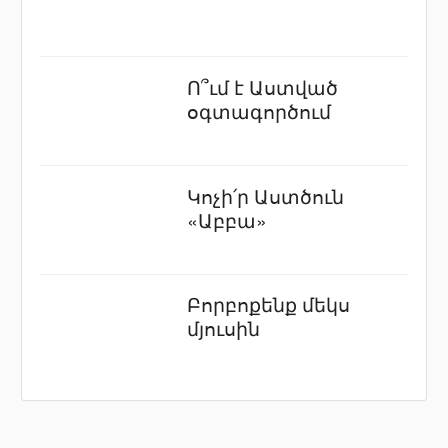
Ո՞ւմ է Աստված
օգտագործում
Կոչի՛ր Աստծուն
«Աբբա»
Բորբոքենք մեկս
մյուսին