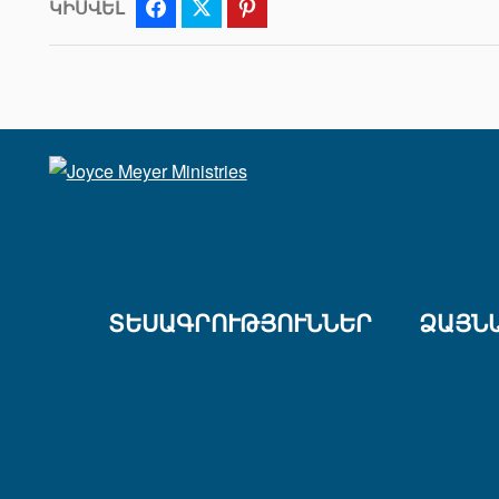
ԿԻՍՎԵԼ
Facebook
Twitter
Pinterest
ՏԵՍԱԳՐՈՒԹՅՈՒՆՆԵՐ
ՁԱՅՆ