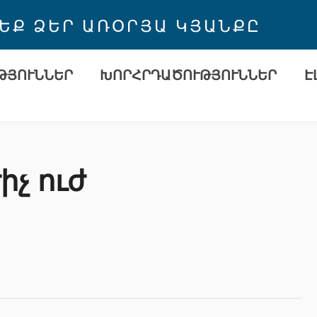
 ԵՔ ՁԵՐ ԱՌՕՐՅԱ ԿՅԱՆՔԸ
ԹՅՈՒՆՆԵՐ
ԽՈՐՀՐԴԱԾՈՒԹՅՈՒՆՆԵՐ
Է
չ ուժ