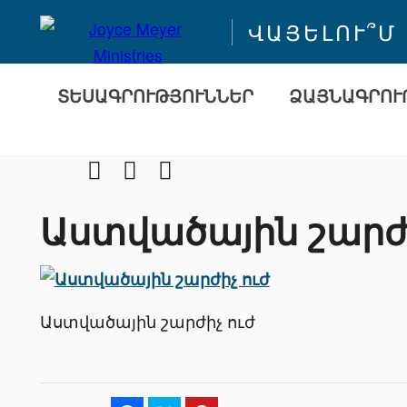
ՎԱՅԵԼՈՒ՞Մ
ՏԵՍԱԳՐՈՒԹՅՈՒՆՆԵՐ
ՁԱՅՆԱԳՐՈՒ
Facebook
Youtube
Instragram
Աստվածային շարժի
Աստվածային շարժիչ ուժ