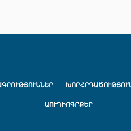
ԱԳՐՈՒԹՅՈՒՆՆԵՐ
ԽՈՐՀՐԴԱԾՈՒԹՅՈՒ
ԱՈՒԴԻՈԳՐՔԵՐ