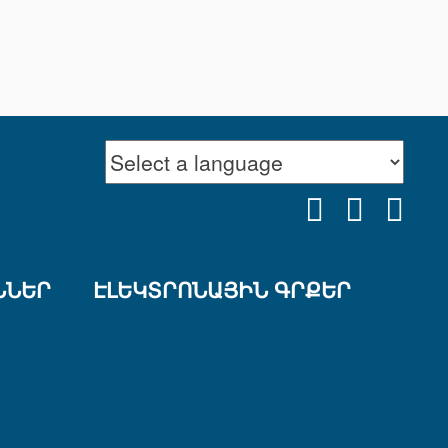
FACEBOOK
YOUTU
INS
ՆՆԵՐ
ԷԼԵԿՏՐՈՆԱՅԻՆ ԳՐՔԵՐ