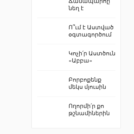
Ճանապարհը
նեղ է
Ո՞ւմ է Աստված
օգտագործում
Կոչի՛ր Աստծուն
«Աբբա»
Բորբոքենք
մեկս մյուսին
Ողորմի՛ր քո
թշնամիներին