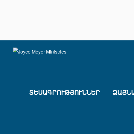
ՏԵՍԱԳՐՈՒԹՅՈՒՆՆԵՐ
ՁԱՅՆ