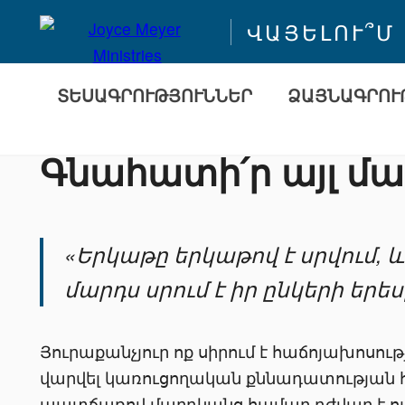
ՎԱՅԵԼՈՒ՞Մ
ՏԵՍԱԳՐՈՒԹՅՈՒՆՆԵՐ
ՁԱՅՆԱԳՐՈՒ
Գնահատի՛ր այլ մա
«Երկաթը երկաթով է սրվում, և
մարդս սրում է իր ընկերի երե
Յուրաքանչյուր ոք սիրում է հաճոյախոսութ
վարվել կառուցողական քննադատության հետ:
պատճառով մարդկանց համար դժվար է ուրիշ