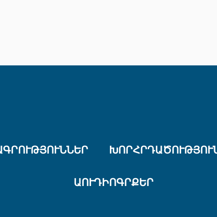
ԱԳՐՈՒԹՅՈՒՆՆԵՐ
ԽՈՐՀՐԴԱԾՈՒԹՅՈՒ
ԱՈՒԴԻՈԳՐՔԵՐ