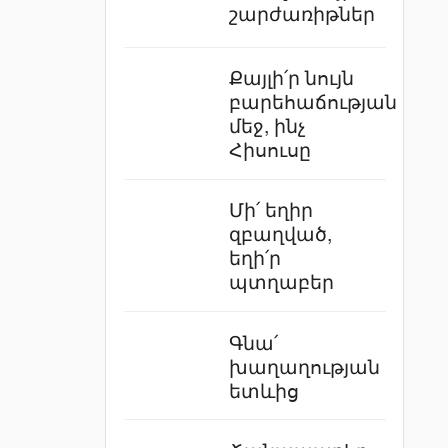
շարժառիթներ
Քայլի՛ր նույն
բարեհաճության
մեջ, ինչ
Հիսուսը
Մի՛ եղիր
զբաղված,
եղի՛ր
պտղաբեր
Գնա՛
խաղաղության
ետևից