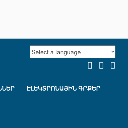
FACEBOOK
YOUTU
INS
ՆՆԵՐ
ԷԼԵԿՏՐՈՆԱՅԻՆ ԳՐՔԵՐ