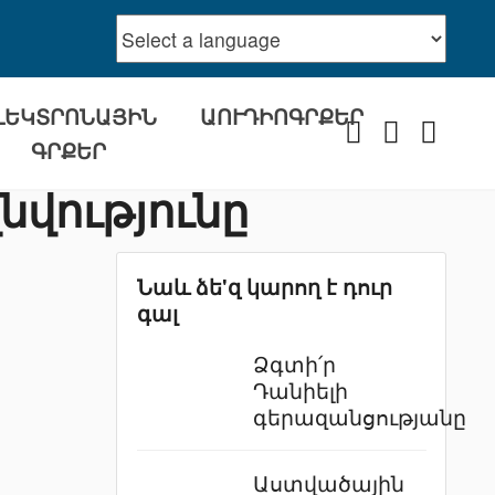
ԼԵԿՏՐՈՆԱՅԻՆ
ԱՈՒԴԻՈԳՐՔԵՐ
Facebook
Youtube
Instra
ԳՐՔԵՐ
նվությունը
Նաև ձե'զ կարող է դուր
գալ
Ձգտի՛ր
Դանիելի
գերազանցությանը
Աստվածային