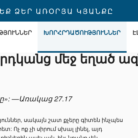
 ԵՔ ՁԵՐ ԱՌՕՐՅԱ ԿՅԱՆՔԸ
ԹՅՈՒՆՆԵՐ
ԽՈՐՀՐԴԱԾՈՒԹՅՈՒՆՆԵՐ
Է
րդկանց մեջ եղած ազ
սը»: —Առակաց 27.17
յուններ, սակայն շատ քչերը գիտեն ինչպես
 Ոչ ոք չի սիրում սխալ լինել, այդ
ներին ասել այն, ինչ նրանք չեն