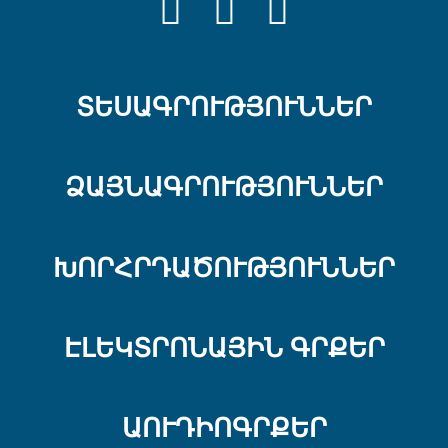
FACEBOOK
YOUTUBE
INSTRAGRA
ՏԵՍԱԳՐՈՒԹՅՈՒՆՆԵՐ
ՁԱՅՆԱԳՐՈՒԹՅՈՒՆՆԵՐ
ԽՈՐՀՐԴԱԾՈՒԹՅՈՒՆՆԵՐ
ԷԼԵԿՏՐՈՆԱՅԻՆ ԳՐՔԵՐ
ԱՈՒԴԻՈԳՐՔԵՐ