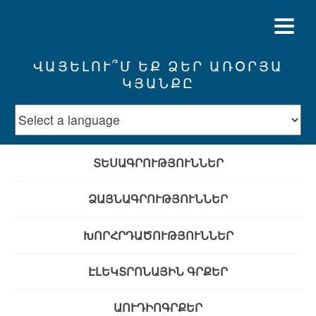
ՎԱՅԵԼՈՒ՞Մ ԵՔ ՁԵՐ ԱՌՕՐՅԱ
ԿՅԱՆՔԸ
ՏԵՍԱԳՐՈՒԹՅՈՒՆՆԵՐ
ՁԱՅՆԱԳՐՈՒԹՅՈՒՆՆԵՐ
ԽՈՐՀՐԴԱԾՈՒԹՅՈՒՆՆԵՐ
ԷԼԵԿՏՐՈՆԱՅԻՆ ԳՐՔԵՐ
ԱՈՒԴԻՈԳՐՔԵՐ